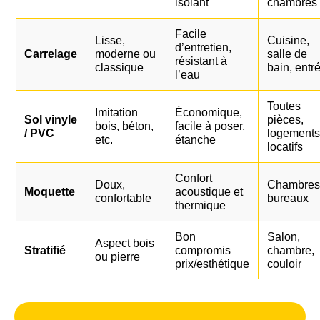
isolant
chambres
Facile
Lisse,
Cuisine,
d’entretien,
Carrelage
moderne ou
salle de
résistant à
classique
bain, entr
l’eau
Toutes
Imitation
Économique,
Sol vinyle
pièces,
bois, béton,
facile à poser,
/ PVC
logements
etc.
étanche
locatifs
Confort
Doux,
Chambres
Moquette
acoustique et
confortable
bureaux
thermique
Bon
Salon,
Aspect bois
Stratifié
compromis
chambre,
ou pierre
prix/esthétique
couloir